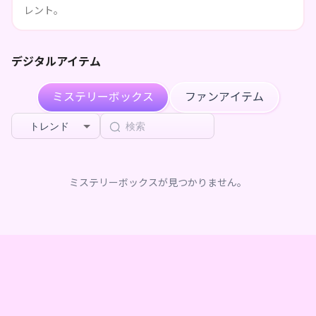
4ヶ月前
歩く旅の記録
を購入しました
レント。
モリきんとん
が
こねこのるぅ キミといっしょに歩く旅の
4ヶ月前
記録
を購入しました
デジタルアイテム
モリきんとん
が
こねこのるぅ キミといっしょに歩く旅の
4ヶ月前
記録
を購入しました
ミステリーボックス
ファンアイテム
トレンド
ミステリーボックスが見つかりません。