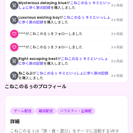
Mysterious delaying blue
が
こねこのるぅ キミといっ
3ヶ月前
しょに歩く旅の記録
を購入しました
Luxurious existing boy
が
こねこのるぅ キミといっしょ
3ヶ月前
に歩く旅の記録
を購入しました
****がこねこのるぅをフォローしました
3ヶ月前
****がこねこのるぅをフォローしました
3ヶ月前
Right escaping best
が
こねこのるぅ キミといっしょ
3ヶ月前
に歩く旅の記録
を購入しました
ねこらぶ
が
こねこのるぅ キミといっしょに歩く旅の記録
3ヶ月前
を購入しました
こねこのるぅのプロフィール
Satisfied driving center
が
こねこのるぅ キミといっし
4ヶ月前
ょに歩く旅の記録
を購入しました
Satisfied driving center
が
こねこのるぅ キミといっし
4ヶ月前
ょに歩く旅の記録
を購入しました
ゲーム配信
雑談配信
バラエティ・企画配
Long accepting bar
が
こねこのるぅ キミといっしょに
4ヶ月前
詳細
歩く旅の記録
を購入しました
こねこのるぅは「旅・食・遊び」をテーマに活動するVRタ
Long accepting bar
が
こねこのるぅ キミといっしょに