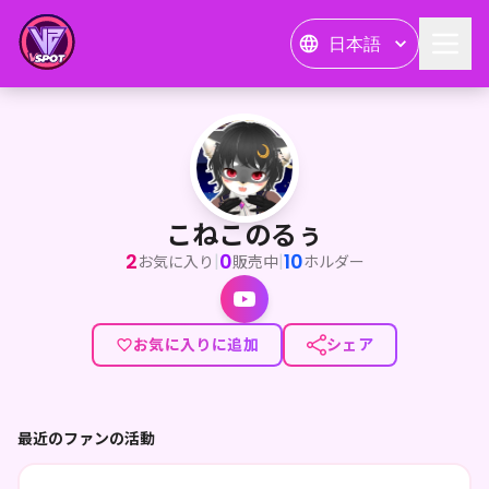
日本語
こねこのるぅ
<p>こねこのるぅは「旅・食・遊び」をテーマに活動するVRタ
こねこのるぅ
2
0
10
|
|
お気に入り
販売中
ホルダー
お気に入りに追加
シェア
最近のファンの活動