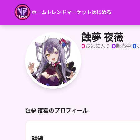
ホーム
トレンド
マーケット
はじめる
蝕夢 夜薇
蝕夢 夜薇
0
0
0
お気に入り
|
販売中
|
蝕夢 夜薇のプロフィール
詳細