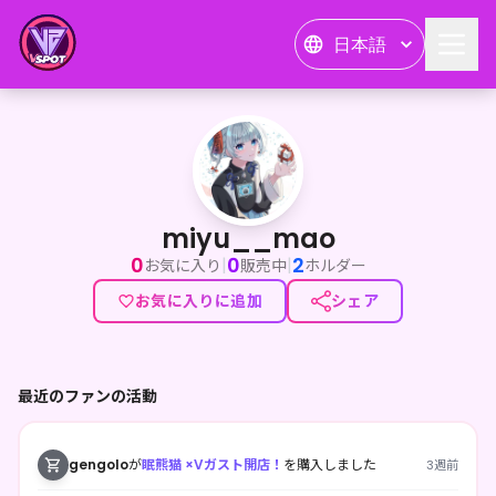
日本語
miyu__mao
miyu__mao
0
0
2
|
|
お気に入り
販売中
ホルダー
お気に入りに追加
シェア
最近のファンの活動
gengolo
が
眠熊猫 ×Vガスト開店！
を購入しました
3週前