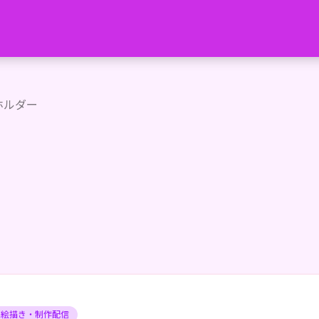
22時から ふわっちで配信してるよ！
ホルダー
お絵描き・制作配信