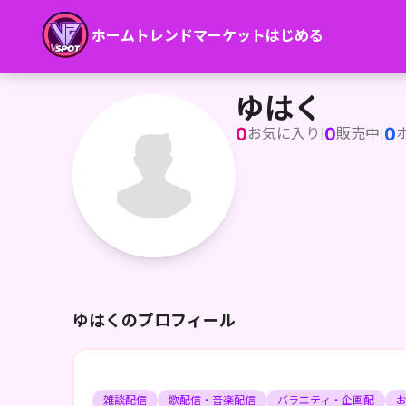
ホーム
トレンド
マーケット
はじめる
ゆはく
こんゆー！ゆはくだよー！毎日20時30分からTikTokLive、
ゆはく
0
0
0
お気に入り
|
販売中
|
ゆはくのプロフィール
雑談配信
歌配信・音楽配信
バラエティ・企画配