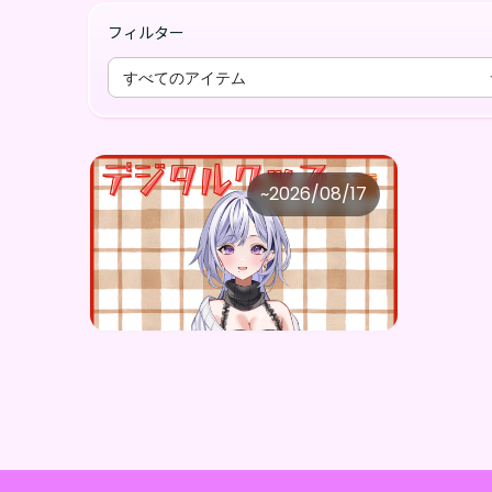
フィルター
すべてのアイテム
愛酔なつき
~
2026/08/17
愛酔なつき ×Vガスト開店！
価格
購入はこちら
¥
1,100