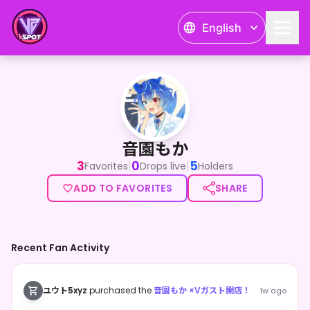
English
音園もか
音園もか
3
0
5
|
|
Favorites
Drops live
Holders
ADD TO FAVORITES
SHARE
Recent Fan Activity
ユウト5xyz
purchased the
音園もか ×Vガスト開店！
1w ago