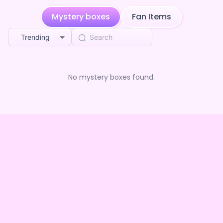
ユウト5xyz
purchased the
音園もか ×Vガスト開店！
4w ago
Mystery boxes
Fan Items
ユウト5xyz
purchased the
音園もか ×Vガスト開店！
4w ago
Trending
Heavenly dropping crack
purchased the
音園もか
4w ago
×Vガスト開店！
No mystery boxes found.
つなし
purchased the
音園もか ×Vガスト開店！
1mo ago