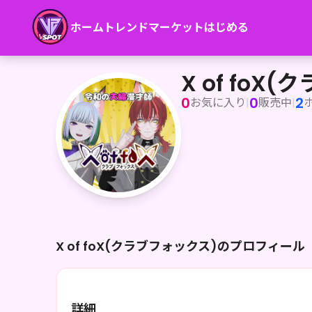
ホーム
トレンド
マーケット
はじめる
X of foX(クラブフォックス)
X of foX
0
0
2
お気に入り
|
販売中
|
X of foX(クラブフォックス)のプロフィール
詳細