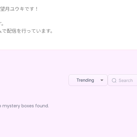
の望月ユウキです！
す。
ムで配信を行っています。
ニメーションを投稿したり。
す。
れしいです！
Trending
o mystery boxes found.