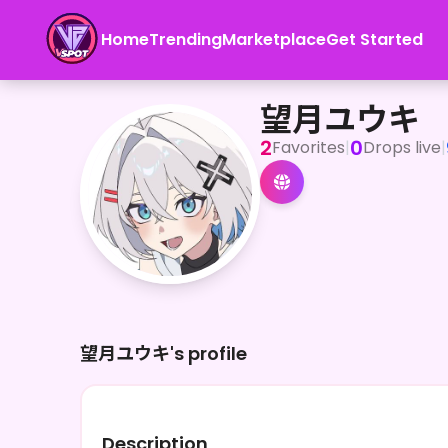
Home
Trending
Marketplace
Get Started
望月ユウキ
<p>はじめまして！VTuber（イラストレーター）の望月ユウキ
望月ユウキ
2
0
Favorites
|
Drops live
|
望月ユウキ's profile
Description