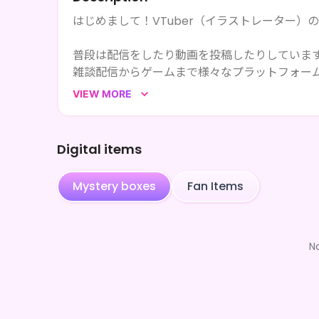
はじめまして！VTuber（イラストレーター）
普段は配信をしたり動画を投稿したりしていま
雑談配信からゲームまで様々なプラットフォー
イラストレーターでもあるため、イラストやア
VIEW MORE
MV制作に携わったりなどマルチに活動していま
気になったら是非SNSを覗きに来てくれたらう
Digital items
Mystery boxes
Fan Items
N