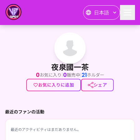
日本語
夜泉國一茶
夜泉國一茶
0
0
21
|
|
お気に入り
販売中
ホルダー
お気に入りに追加
シェア
最近のファンの活動
最近のアクティビティはまだありません。