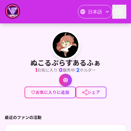
日本語
ぬこるぷらすあるふぁ
夫婦Vtuberぬこるぷらすあるふぁです。Youtubeを中
ぬこるぷらすあるふぁ
1
0
2
|
|
お気に入り
販売中
ホルダー
お気に入りに追加
シェア
最近のファンの活動