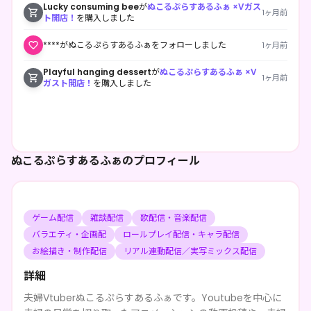
Lucky consuming bee
が
ぬこるぷらすあるふぁ ×Vガス
1ヶ月前
ト開店！
を購入しました
****がぬこるぷらすあるふぁをフォローしました
1ヶ月前
Playful hanging dessert
が
ぬこるぷらすあるふぁ ×V
1ヶ月前
ガスト開店！
を購入しました
ぬこるぷらすあるふぁのプロフィール
ゲーム配信
雑談配信
歌配信・音楽配信
バラエティ・企画配
ロールプレイ配信・キャラ配信
お絵描き・制作配信
リアル連動配信／実写ミックス配信
詳細
夫婦Vtuberぬこるぷらすあるふぁです。Youtubeを中心に