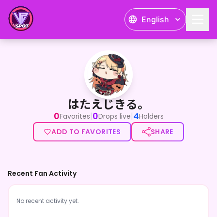
English
はたえじきる。
はたえじきる。
0
0
4
|
|
Favorites
Drops live
Holders
ADD TO FAVORITES
SHARE
Recent Fan Activity
No recent activity yet.