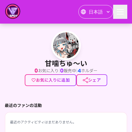
日本語
甘噛ちゅ〜い
甘噛ちゅ〜い
0
0
4
|
|
お気に入り
販売中
ホルダー
お気に入りに追加
シェア
最近のファンの活動
最近のアクティビティはまだありません。