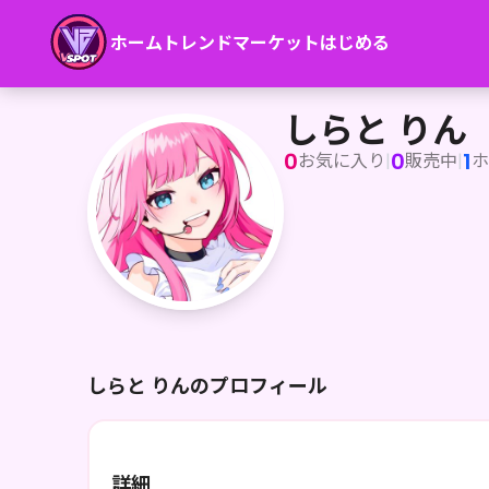
ホーム
トレンド
マーケット
はじめる
しらと りん
しらと りん
0
0
1
お気に入り
|
販売中
|
ホ
しらと りんのプロフィール
詳細