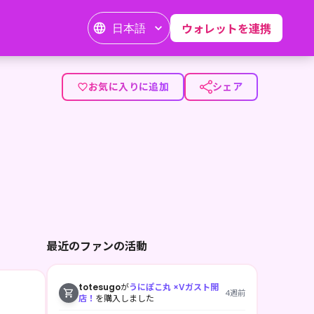
日本語
ウォレットを連携
ことのある音楽を中心に活動中✨ 個性的な選曲を毎週金曜日にYo
お気に入りに追加
シェア
最近のファンの活動
totesugo
が
うにぽこ丸 ×Vガスト開
4週前
店！
を購入しました