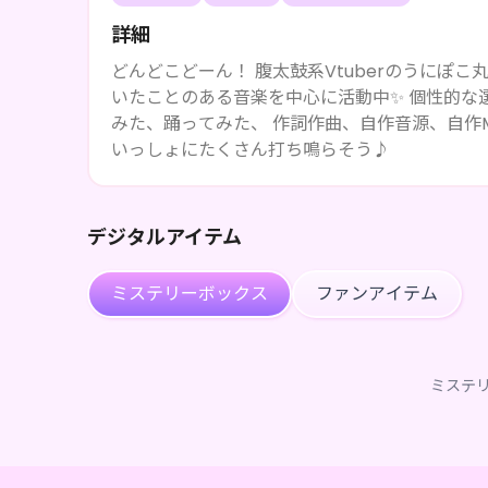
詳細
どんどこどーん！ 腹太鼓系Vtuberのうにぽこ丸です🥁🐾 合唱曲や童謡、クラシックなどなど 
いたことのある音楽を中心に活動中✨ 個性的な選曲を毎週金
みた、踊ってみた、 作詞作曲、自作音源、自作MVにチャレンジ
いっしょにたくさん打ち鳴らそう♪
デジタルアイテム
ミステリーボックス
ファンアイテム
ミステ