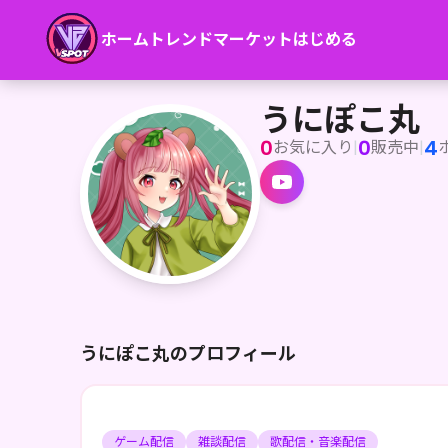
ホーム
トレンド
マーケット
はじめる
うにぽこ丸
どんどこどーん！ 腹太鼓系Vtuberのうにぽこ丸です🥁🐾
うにぽこ丸
0
0
4
お気に入り
|
販売中
|
うにぽこ丸のプロフィール
ゲーム配信
雑談配信
歌配信・音楽配信