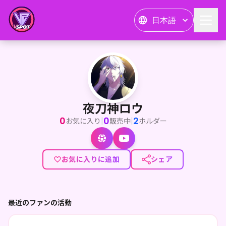
日本語
夜刀神ロウ
<p>お初にお目にかかります。凰魔塔で剣士をしております。
夜刀神ロウ
0
0
2
|
|
お気に入り
販売中
ホルダー
お気に入りに追加
シェア
最近のファンの活動