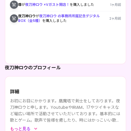
尊
が
夜刀神ロウ ×Vガスト開店！
を購入しました
1ヶ月前
夜刀神ロウ
が
夜刀神ロウ の事務所所属記念デジタル
2ヶ月前
BOX（全5種）
を購入しました
夜刀神ロウのプロフィール
詳細
お初にお目にかかります。凰魔塔で剣士をしております。夜
刀神ロウと申します。YoutubeやIRIAM、17やツイキャスな
ど幅広い場所で活動させていただいております。基本的には
歌とゲーム。歌声で皆様を癒したり、時にはかっこいい歌を
歌ってテンションをあげたり。ゲームでは単発ゲーム中心で
もっと見る