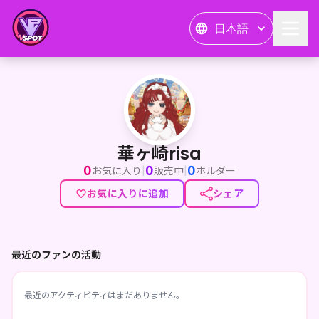
日本語
華ヶ崎risa
華ヶ崎risa
0
0
0
|
|
お気に入り
販売中
ホルダー
お気に入りに追加
シェア
最近のファンの活動
最近のアクティビティはまだありません。