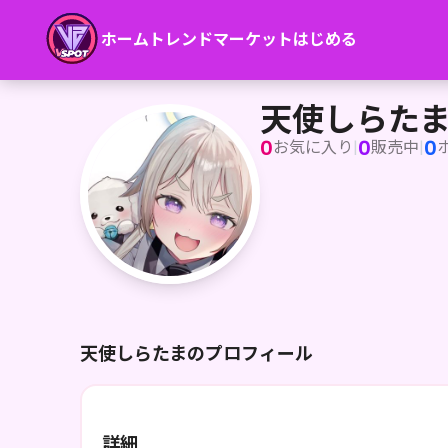
ホーム
トレンド
マーケット
はじめる
天使しらたま
天使しらた
0
0
0
お気に入り
|
販売中
|
天使しらたまのプロフィール
詳細