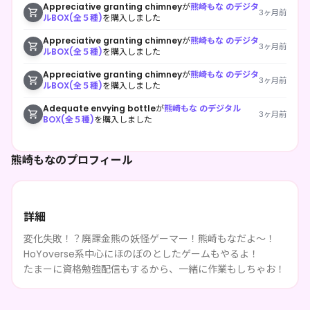
Appreciative granting chimney
が
熊崎もな のデジタ
3ヶ月前
ルBOX(全５種)
を購入しました
Appreciative granting chimney
が
熊崎もな のデジタ
3ヶ月前
ルBOX(全５種)
を購入しました
Appreciative granting chimney
が
熊崎もな のデジタ
3ヶ月前
ルBOX(全５種)
を購入しました
Adequate envying bottle
が
熊崎もな のデジタル
3ヶ月前
BOX(全５種)
を購入しました
熊崎もなのプロフィール
詳細
変化失敗！？廃課金熊の妖怪ゲーマー！熊崎もなだよ～！
HoYoverse系中心にほのぼのとしたゲームもやるよ！
たまーに資格勉強配信もするから、一緒に作業もしちゃお！