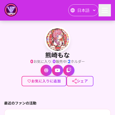
日本語
熊崎もな
<p>変化失敗！？廃課金熊の妖怪ゲーマー！熊崎もなだよ～！</
熊崎もな
0
0
2
|
|
お気に入り
販売中
ホルダー
お気に入りに追加
シェア
最近のファンの活動