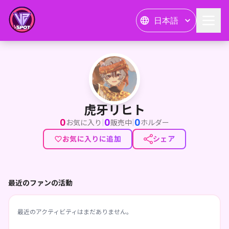
日本語
虎牙リヒト
虎牙リヒト
0
0
0
|
|
お気に入り
販売中
ホルダー
お気に入りに追加
シェア
最近のファンの活動
最近のアクティビティはまだありません。