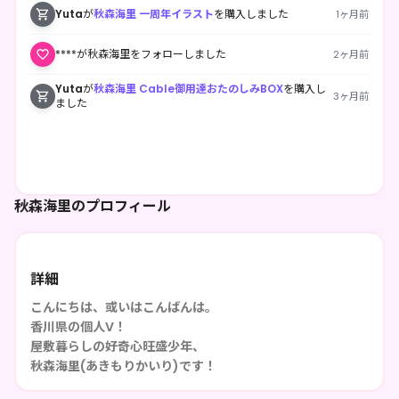
Yuta
が
秋森海里 一周年イラスト
を購入しました
1ヶ月前
****が秋森海里をフォローしました
2ヶ月前
Yuta
が
秋森海里 Cable御用達おたのしみBOX
を購入し
3ヶ月前
ました
秋森海里のプロフィール
詳細
こんにちは、或いはこんばんは。
香川県の個人V！
屋敷暮らしの好奇心旺盛少年、
秋森海里(あきもりかいり)です！