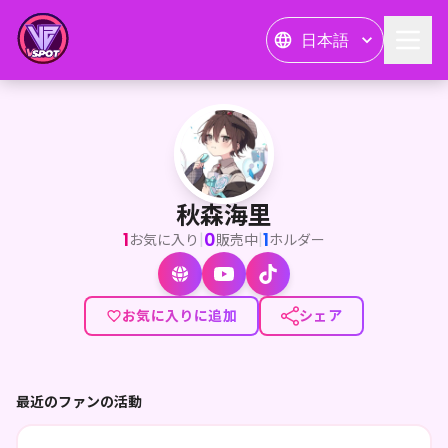
日本語
秋森海里
<p><strong>こんにちは、或いはこんばんは。</strong></p>
秋森海里
1
0
1
|
|
お気に入り
販売中
ホルダー
お気に入りに追加
シェア
最近のファンの活動