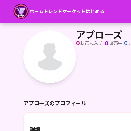
ホーム
トレンド
マーケット
はじめる
アプローズ
アプローズ
0
0
0
お気に入り
|
販売中
|
アプローズのプロフィール
詳細