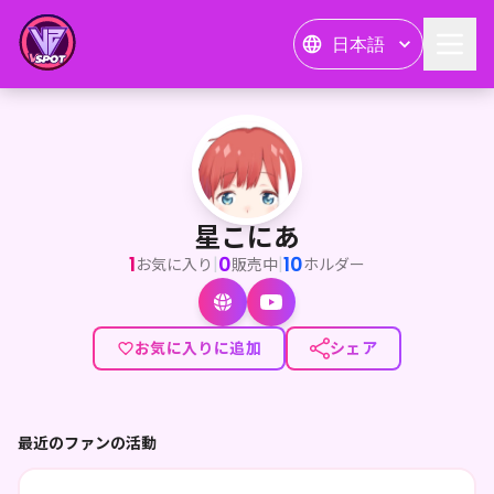
日本語
星こにあ
<p>バーチャル受肉ボイチェンYouTuber星こにあです！♦️
星こにあ
1
0
10
|
|
お気に入り
販売中
ホルダー
お気に入りに追加
シェア
最近のファンの活動