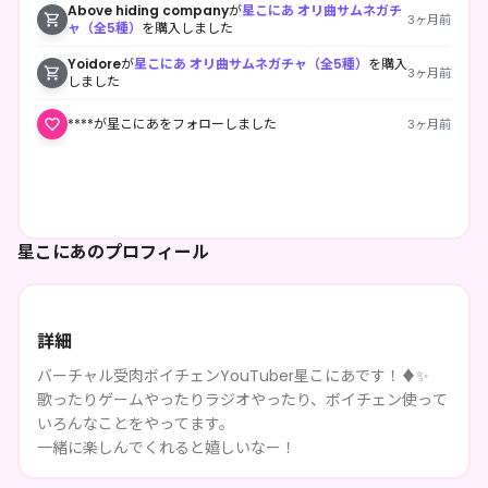
Above hiding company
が
星こにあ オリ曲サムネガチ
3ヶ月前
ャ（全5種）
を購入しました
Yoidore
が
星こにあ オリ曲サムネガチャ（全5種）
を購入
3ヶ月前
しました
****が星こにあをフォローしました
3ヶ月前
星こにあのプロフィール
詳細
バーチャル受肉ボイチェンYouTuber星こにあです！♦️✨
歌ったりゲームやったりラジオやったり、ボイチェン使って
いろんなことをやってます。
一緒に楽しんでくれると嬉しいなー！