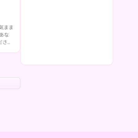
気まま
あな
ださ