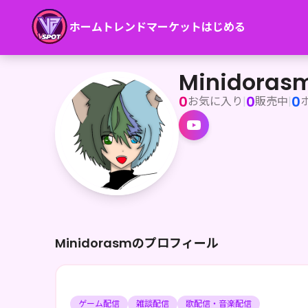
ホーム
トレンド
マーケット
はじめる
Minidorasm
はい。というわけでおはようございます。こんにちはこんばんは
Minidoras
0
0
0
お気に入り
|
販売中
|
Minidorasmのプロフィール
ゲーム配信
雑談配信
歌配信・音楽配信