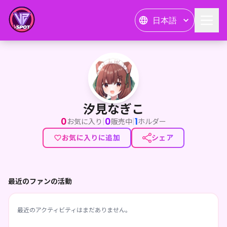
日本語
汐見なぎこ
汐見なぎこ
0
0
1
|
|
お気に入り
販売中
ホルダー
お気に入りに追加
シェア
最近のファンの活動
最近のアクティビティはまだありません。