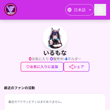
日本語
いるもな
いるもな
0
0
4
|
|
お気に入り
販売中
ホルダー
お気に入りに追加
シェア
最近のファンの活動
最近のアクティビティはまだありません。