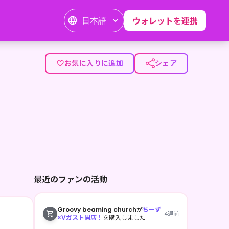
日本語
ウォレットを連携
お気に入りに追加
シェア
最近のファンの活動
Groovy beaming church
が
ちーず
4週前
×Vガスト開店！
を購入しました