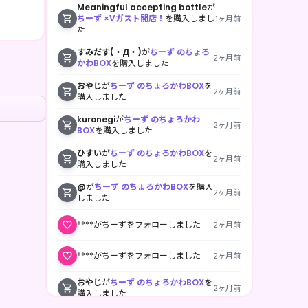
Meaningful accepting bottle
が
ちーず ×Vガスト開店！
を購入しまし
1ヶ月前
た
すみだす(・Д・)
が
ちーず のちょろ
2ヶ月前
かわBOX
を購入しました
おやじ
が
ちーず のちょろかわBOX
を
2ヶ月前
購入しました
kuronegi
が
ちーず のちょろかわ
2ヶ月前
BOX
を購入しました
ひすい
が
ちーず のちょろかわBOX
を
2ヶ月前
購入しました
@
が
ちーず のちょろかわBOX
を購入
2ヶ月前
しました
****がちーずをフォローしました
2ヶ月前
****がちーずをフォローしました
2ヶ月前
おやじ
が
ちーず のちょろかわBOX
を
2ヶ月前
購入しました