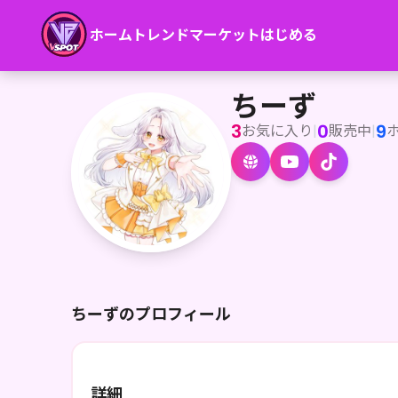
ホーム
トレンド
マーケット
はじめる
ちーず
ちーず
3
0
9
お気に入り
|
販売中
|
ちーずのプロフィール
詳細