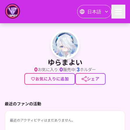
日本語
ゆらまよい
ゆらまよい
0
0
3
|
|
お気に入り
販売中
ホルダー
お気に入りに追加
シェア
最近のファンの活動
最近のアクティビティはまだありません。