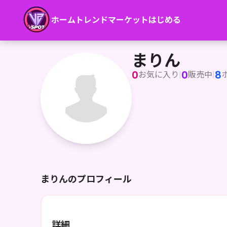
ホーム
トレンド
マーケット
はじめる
まりん
まりん
0
0
8
お気に入り
|
販売中
|
まりんのプロフィール
詳細