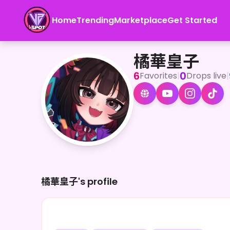
Home
Trending
Marketplace
Get Started
橘華皇子
<p>絵本の中のサーカス団長🎪完全セルフ受肉のバーチャル男の娘や
橘華皇子
6
0
Favorites
|
Drops live
|
橘華皇子's profile