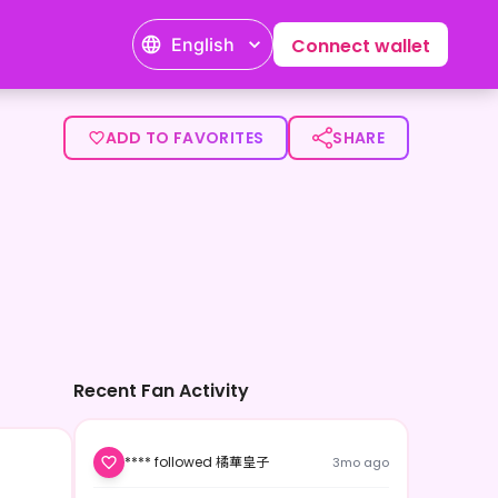
English
Connect wallet
>YouTubeとIRIAMで毎日元気に配信中♪♪</p>
ADD TO FAVORITES
SHARE
Recent Fan Activity
**** followed 橘華皇子
3mo ago