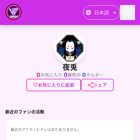
日本語
夜兎
夜兎
0
0
0
|
|
お気に入り
販売中
ホルダー
お気に入りに追加
シェア
最近のファンの活動
最近のアクティビティはまだありません。