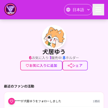
日本語
犬居ゆう
犬居ゆう
6
1
8
|
|
お気に入り
販売中
ホルダー
お気に入りに追加
シェア
最近のファンの活動
****が犬居ゆうをフォローしました
2週前