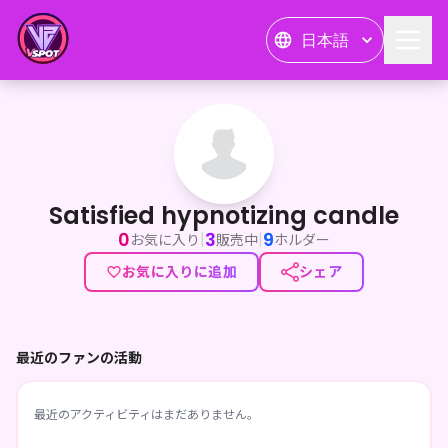
日本語
Satisfied hypnotizing candle
Satisfied hypnotizing candle
0
3
9
|
|
お気に入り
販売中
ホルダー
お気に入りに追加
シェア
最近のファンの活動
最近のアクティビティはまだありません。