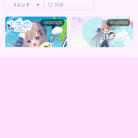
トレンド
Satisfied hypnotizing candle
Satisfied hypnotizing candle
~
2026/12/31
~
2026/12/31
しろの わんわんデジタルBOX（全5種）
しろの オリジナルデジタルグッズBOX（全５種）
最低価格
最低価格
購入はこちら
購入はこちら
¥
1,000
¥
1,000