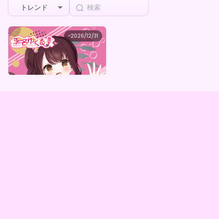
トレンド
求名ゆくる
~
2026/12/31
求名ゆくるミニシチュボガチャ
最低価格
購入はこちら
¥
1,000