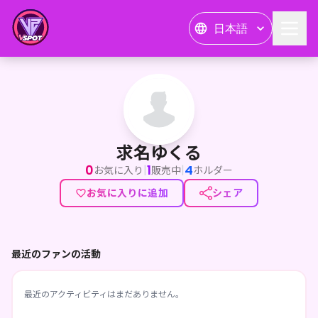
日本語
求名ゆくる
求名ゆくる
0
1
4
|
|
お気に入り
販売中
ホルダー
お気に入りに追加
シェア
最近のファンの活動
最近のアクティビティはまだありません。