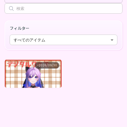
フィルター
すべてのアイテム
天乃紫音
~
2026/09/30
天乃紫音 ×Vガスト開店！
最低価格
購入はこちら
¥
1,100