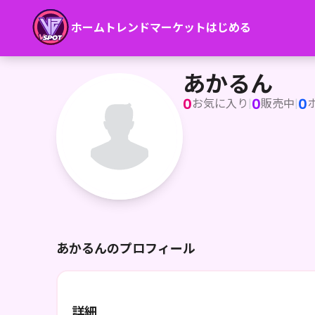
ホーム
トレンド
マーケット
はじめる
あかるん
あかるん
0
0
0
お気に入り
|
販売中
|
あかるんのプロフィール
詳細