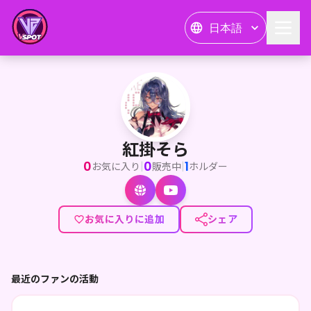
日本語
紅掛そら
紅掛そら
0
0
1
|
|
お気に入り
販売中
ホルダー
お気に入りに追加
シェア
最近のファンの活動