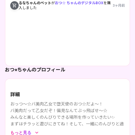
るなちゃんのペット
が
おつ☆ ちゃんのデジタルBOX
を購
3ヶ月前
入しました
おつ⭐︎ちゃんのプロフィール
詳細
おっつ～☆バ美肉乙女で堕天使のおつ☆だよ～！
バ美肉だって乙女だぞ！偏見なんてぶっ飛ばせ～☆
みんなと楽しくのんびりできる場所を作っていきたい✨
まずはチラッと遊びにきてね！そして、一緒にのんびりと過
ごしちゃお！
もっと見る