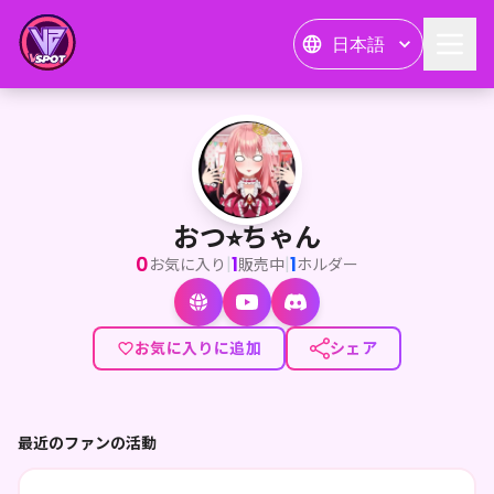
日本語
おつ⭐︎ちゃん
<p>おっつ～☆バ美肉乙女で堕天使のおつ☆だよ～！</p><
おつ⭐︎ちゃん
0
1
1
|
|
お気に入り
販売中
ホルダー
お気に入りに追加
シェア
最近のファンの活動