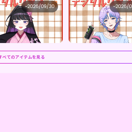
TOCK STUDIO
UNSTOCK STUDIO
~
2026/09/30
~
2026/0
福子姫桜幸 ×Vガスト開店！
価格
購入はこちら
購入はこ
0
¥
1,100
すべてのアイテムを見る