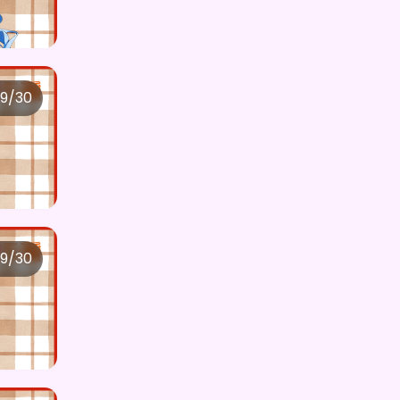
おかゆ
が
白鬼爽蓮 ×Vガスト開店！
を
ちら
4日前
購入しました
ねむくん ガチ勢
が
大狼りこる ×Vガ
4日前
スト開店！
を購入しました
****がUNSTOCK STUDIOのページを
9/30
4日前
共有しました
大狼りこる ×Vガスト開店！
Loud extending avenue
が
心羽 ×V
4日前
ガスト開店！
を購入しました
ちら
Precious admitting candy
が
あん
5日前
な ×Vガスト開店！
を購入しました
Precious admitting candy
が
あん
5日前
な ×Vガスト開店！
を購入しました
9/30
****がUNSTOCK STUDIOをフォロー
結縁ねりね ×Vガスト開店！
5日前
しました
Siki
が
大狼りこる ×Vガスト開店！
を購
5日前
入しました
ちら
****がUNSTOCK STUDIOをフォロー
5日前
しました
Better ending crowd
が
あんな ×V