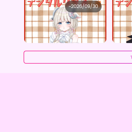
UNSTOCK STUDIO
UNS
~
2026/09/30
紡夢ましゅ ×Vガスト開店！
価格
価格
購入はこちら
¥
1,100
¥
1,10