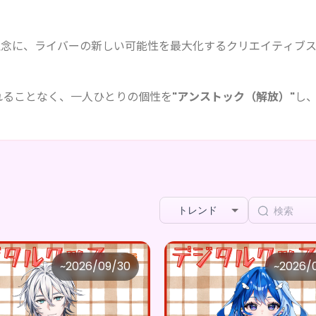
理念に、ライバーの新しい可能性を最大化するクリエイティブ
れることなく、一人ひとりの個性を
"アンストック（解放）"
し
トレンド
TOCK STUDIO
UNSTOCK STUDIO
~
2026/09/30
~
2026/
白鬼爽蓮 ×Vガスト開店！
心羽 ×Vガスト開
価格