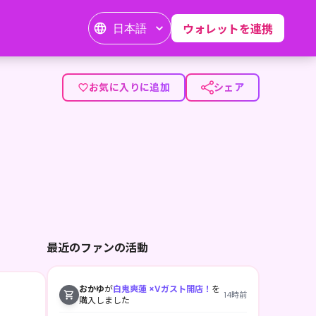
日本語
ウォレットを連携
イティブスタジオです</p><p><br></p><p>私たちは、既存の
お気に入りに追加
シェア
最近のファンの活動
おかゆ
が
白鬼爽蓮 ×Vガスト開店！
を
14時前
購入しました