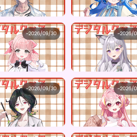
購入はこちら
購入はこ
0
¥
1,100
TOCK STUDIO
UNSTOCK STUDIO
~
2026/09/30
~
2026/0
恋音あにま ×Vガスト開店！
価格
購入はこちら
購入はこ
0
¥
1,100
TOCK STUDIO
UNSTOCK STUDIO
~
2026/09/30
~
2026/0
深淵ドゥ ×Vガスト開店！
価格
購入はこちら
購入はこ
0
¥
1,100