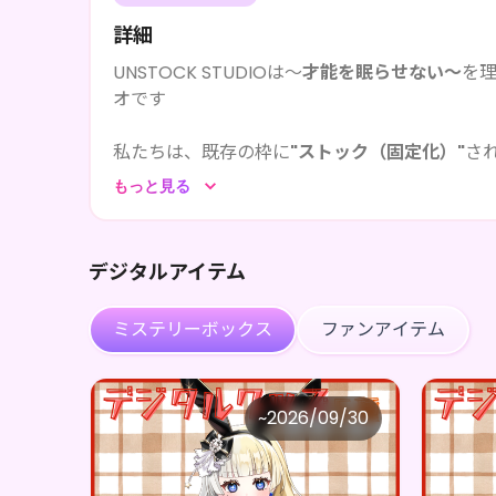
詳細
UNSTOCK STUDIOは〜
才能を眠らせない〜
を
オです
私たちは、既存の枠に
"ストック（固定化）"
さ
無二の表現を届けます。
もっと見る
デジタルアイテム
ミステリーボックス
ファンアイテム
UNSTOCK STUDIO
UNS
~
2026/09/30
あんな ×Vガスト開店！
価格
価格