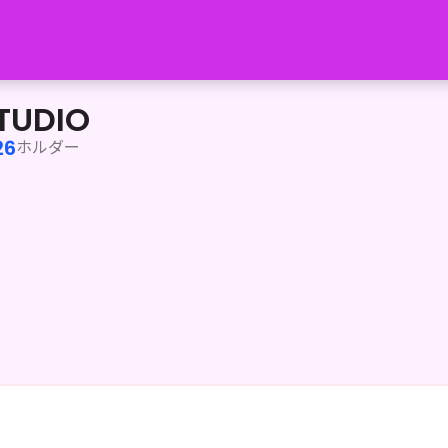
〜</strong>を理念に、ライバーの新しい可能性を最大化するクリエ
TUDIO
26
ホルダー