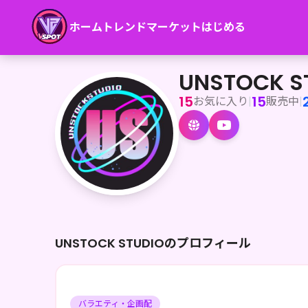
ホーム
トレンド
マーケット
はじめる
UNSTOCK STUDIO
<p>UNSTOCK STUDIOは〜<strong>才能を眠らせない
UNSTOCK S
15
15
お気に入り
|
販売中
|
UNSTOCK STUDIOのプロフィール
バラエティ・企画配