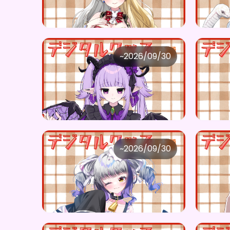
購入はこちら
¥
1,100
¥
1,10
UNSTOCK STUDIO
UNS
~
2026/09/30
魔酔わぁ ×Vガスト開店！
価格
価格
購入はこちら
¥
1,100
¥
1,10
UNSTOCK STUDIO
UNS
~
2026/09/30
琥荷イル ×Vガスト開店！
価格
価格
購入はこちら
¥
1,100
¥
1,10