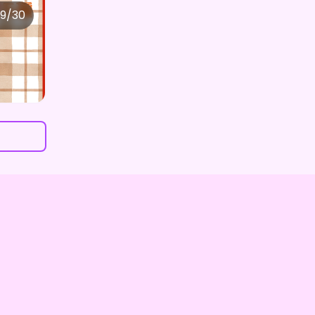
6日前
ガスト開店！
を購入しました
9/30
ねむくん ×Vガスト開店！
ちら