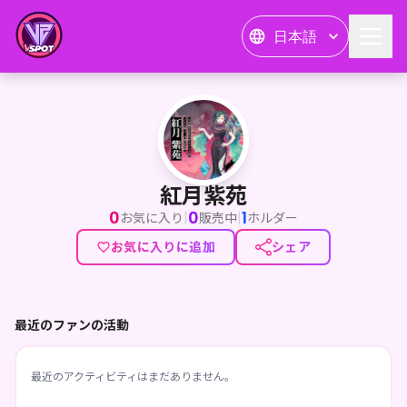
日本語
紅月紫苑
紅月紫苑
0
0
1
|
|
お気に入り
販売中
ホルダー
お気に入りに追加
シェア
最近のファンの活動
最近のアクティビティはまだありません。