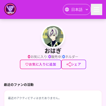
日本語
おはぎ
おはぎ
0
0
0
|
|
お気に入り
販売中
ホルダー
お気に入りに追加
シェア
最近のファンの活動
最近のアクティビティはまだありません。