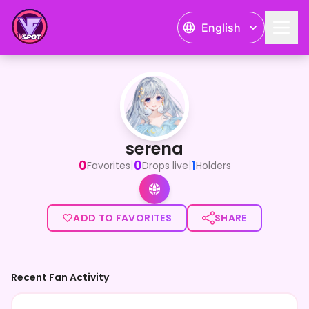
English
serena
<p>おはよー！</p><p>普段は雑談を中心に、ゆるく楽し
serena
0
0
1
|
|
Favorites
Drops live
Holders
ADD TO FAVORITES
SHARE
Recent Fan Activity