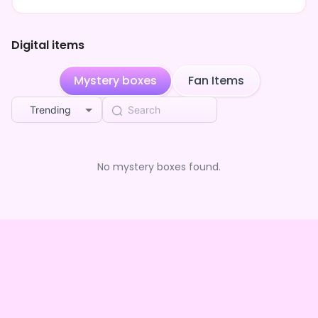
初見さんも入りやすく、作業のお供や寝る前のながら聴きに
も向いています。
気づいたら長居してしまうような、そんな空間を目指してい
Digital items
ます。
Mystery boxes
Fan Items
Trending
No mystery boxes found.