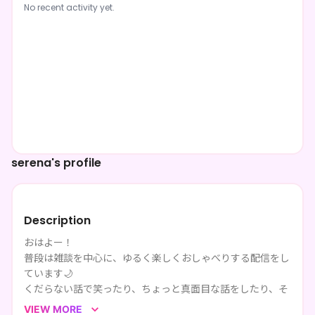
No recent activity yet.
serena's profile
Description
おはよー！
普段は雑談を中心に、ゆるく楽しくおしゃべりする配信をし
ています🌙
くだらない話で笑ったり、ちょっと真面目な話をしたり、そ
の日の気分でまったり進んでいくのがこの枠の雰囲気です。
VIEW MORE