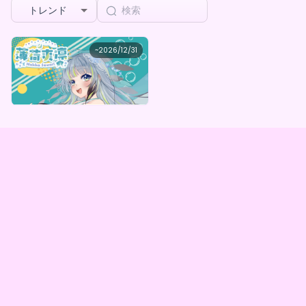
トレンド
HakkaSawari
~
2026/12/31
薄荷爽凛デビュー６年記念！雪女のささやきガチャBOX（全5種）
最低価格
購入はこちら
¥
1