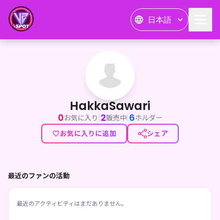
日本語
HakkaSawari
HakkaSawari
0
2
6
|
|
お気に入り
販売中
ホルダー
お気に入りに追加
シェア
最近のファンの活動
最近のアクティビティはまだありません。