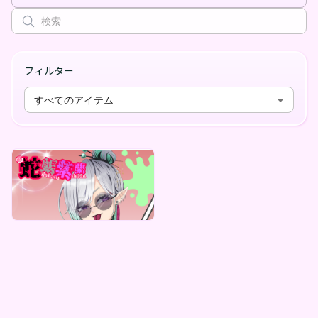
フィルター
すべてのアイテム
蛇蝎 紫蘭
蛇蝎紫蘭 全描き下ろし！蛇蝎紫蘭オリジナルデジタルガチャ(全５種)
最低価格
¥
1,000
Vending Machine Exclusive