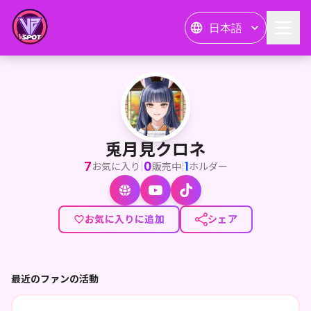
日本語
兎月見クロネ
<p>はじめましての方も、いつも応援してくれているファンの皆様も！
兎月見クロネ
7
0
1
|
|
お気に入り
販売中
ホルダー
お気に入りに追加
シェア
最近のファンの活動