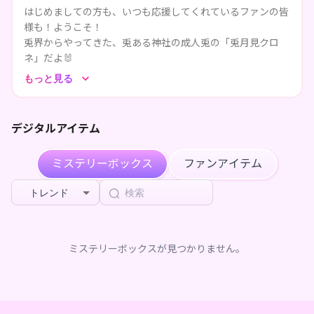
はじめましての方も、いつも応援してくれているファンの皆
****が兎月見クロネのページを共有しました
1ヶ月前
様も！ようこそ！
兎界からやってきた、兎ある神社の成人兎の「兎月見クロ
****が兎月見クロネのページを共有しました
1ヶ月前
ネ」だよ🐰
皆様に少しでも私の事を知ってもらうため、この世界で地道
****が兎月見クロネのページを共有しました
1ヶ月前
もっと見る
に活動しているVライバーです🌟
ゆるっとした性格ですが、私の事を推してくれるとうれしい
****が兎月見クロネをフォローしました
1ヶ月前
な🐰
デジタルアイテム
****が兎月見クロネのページを共有しました
1ヶ月前
ミステリーボックス
ファンアイテム
🐰IRIAMでは、ほっと落ち着く配信🌟
****が兎月見クロネをフォローしました
1ヶ月前
🎮YouTubeはデビュー準備中♪
トレンド
🎨お絵描き大好き、歌も時々歌うよ♪
****が兎月見クロネのページを共有しました
1ヶ月前
私の事を、好きになってくれたらとても嬉しい♪
****が兎月見クロネのページを共有しました
1ヶ月前
共に、私の傍で楽しいひと時を過ごしませんか？
ミステリーボックスが見つかりません。
****が兎月見クロネのページを共有しました
1ヶ月前
****が兎月見クロネのページを共有しました
1ヶ月前