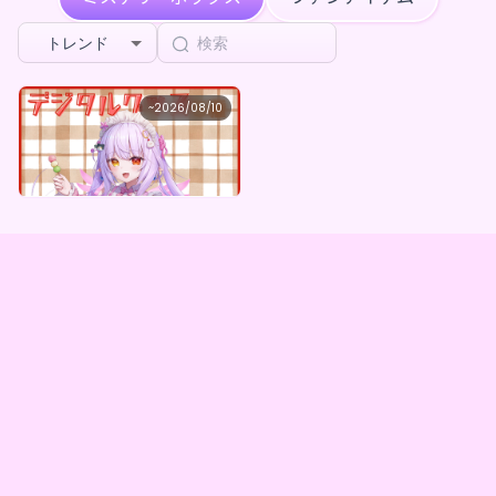
トレンド
奏月ここ
~
2026/08/10
奏月ここ ×Vガスト開店！
最低価格
購入はこちら
¥
1,100