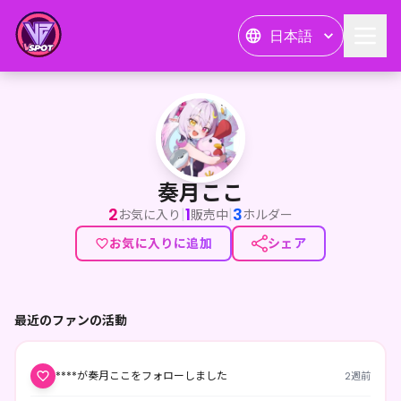
日本語
奏月ここ
奏月ここ
2
1
3
|
|
お気に入り
販売中
ホルダー
お気に入りに追加
シェア
最近のファンの活動
****が奏月ここをフォローしました
2週前