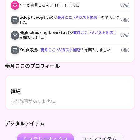
****が奏月ここをフォローしました
2週前
adaptiveoptics0
が
奏月ここ ×Vガスト開店！
を購入しま
2週前
した
High checking breakfast
が
奏月ここ ×Vガスト開店！
3週前
を購入しました
Kei@応援
が
奏月ここ ×Vガスト開店！
を購入しました
4週前
奏月ここのプロフィール
詳細
まだ説明がありません。
デジタルアイテム
ミステリーボックス
ファンアイテム