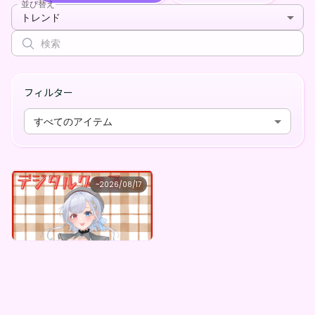
並び替え
トレンド
フィルター
すべてのアイテム
株式会社Ever Create
~
2026/08/17
漣悠葵 ×Vガスト開店！
最低価格
購入はこちら
¥
1,100