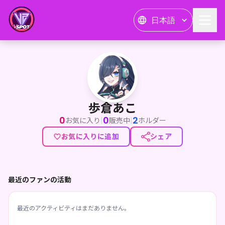
日本語
歩倉あこ
歩倉あこ
0
0
2
|
|
お気に入り
販売中
ホルダー
お気に入りに追加
シェア
最近のファンの活動
最近のアクティビティはまだありません。