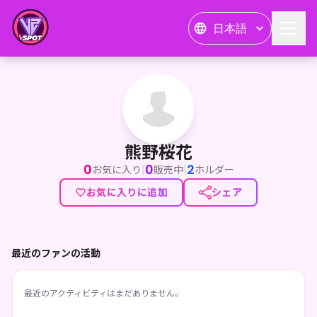
日本語
熊野桜花
熊野桜花
0
0
2
|
|
お気に入り
販売中
ホルダー
お気に入りに追加
シェア
最近のファンの活動
最近のアクティビティはまだありません。