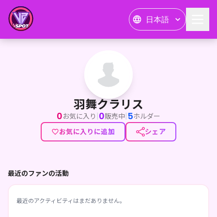
日本語
羽舞クラリス
羽舞クラリス
0
0
5
|
|
お気に入り
販売中
ホルダー
お気に入りに追加
シェア
最近のファンの活動
最近のアクティビティはまだありません。