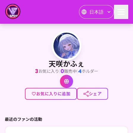
日本語
天咲かふぇ
天咲かふぇ
3
0
4
|
|
お気に入り
販売中
ホルダー
お気に入りに追加
シェア
最近のファンの活動